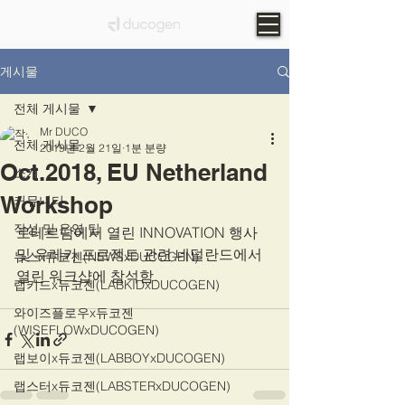
게시물
전체 게시물
Mr DUCO
전체 게시물
2019년 2월 21일
1분 분량
Oct.2018, EU Netherland
소개
Workshop
커뮤니티
작성 및 운영 팁
로테르담에서 열린 INNOVATION 행사 
및 유레카 프로젝트 관련 네덜란드에서 
뉴스x듀코젠(NEWSxDUCOGEN)
열린 워크샵에 참석함.
랩키드x듀코젠(LABKIDxDUCOGEN)
와이즈플로우x듀코젠
(WISEFLOWxDUCOGEN)
랩보이x듀코젠(LABBOYxDUCOGEN)
랩스터x듀코젠(LABSTERxDUCOGEN)