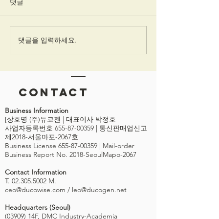
댓글
댓글을 입력하세요.
사례_런던 브루넬대학교
소개) 와이즈콘 2
(Brunel Univ)의 와이즈플
크 국제 워크샵,
로우(WISEflow)적용
시험 그 이상을 
(WISECON 2019
BEYOND THE
Contact
STANDARD WR
EXAM)
Business Information
[상호명 (주)듀코젠 | 대표이사 박정호
사업자등록번호 655-87-00359 | 통신판매업신고
제2018-서울마포-2067호
Business License
655-87-00359
| Mail-order
Business Report No. 2018-SeoulMapo-2067
Contact Information
T. 02.305.5002 M.
ceo@ducowise.com
/
leo@ducogen.net
Headquarters (Seoul)
(03909) 14F, DMC Industry-Academia