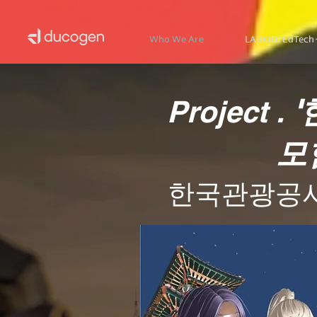
Who We Are
LABKID: EdTech
Project .
모
한국관광공사 