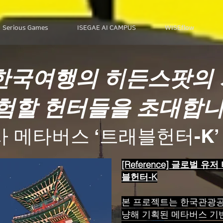
· Serious Games
ISEGAE AI CAMPUS
WISEflow
'한국여행의 히든스팟의
험할 헌터들을 초대합니
메타버스 ‘트래블헌터-K’
[Reference] 글로벌 
블헌터-K
본 프로젝트는 한국관광공
냥해 기획된 메타버스 기