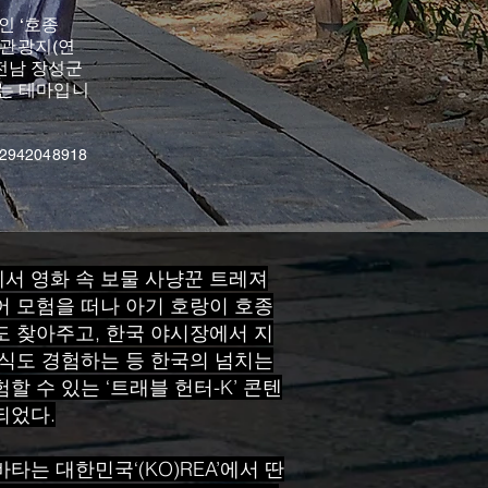
인 ‘호종
 관광지(연
 전남 장성군
리는 테마입니
222942048918
서 영화 속 보물 사냥꾼 트레져
어 모험을 떠나 아기 호랑이 호종
도 찾아주고, 한국 야시장에서 지
음식도 경험하는 등 한국의 넘치는
할 수 있는 ‘트래블 헌터-K’ 콘텐
되었다.
타는 대한민국‘(KO)REA’에서 딴