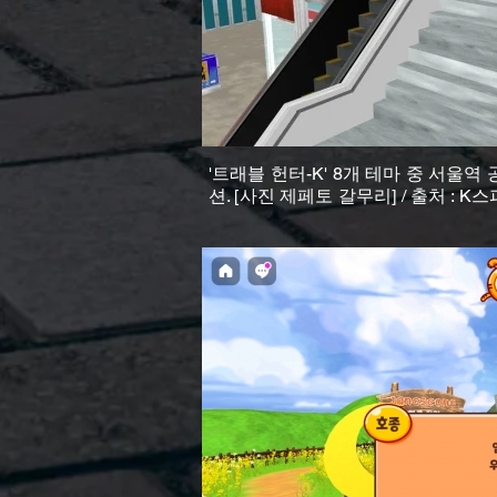
'트래블 헌터-K' 8개 테마 중 서울
션. [사진 제페토 갈무리] / 출처 : K스