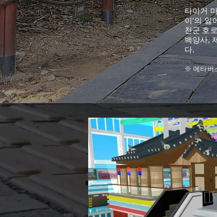
타이거 마운
이’의 잃
천군 호로
백양사, 
다.
※ 메타버스