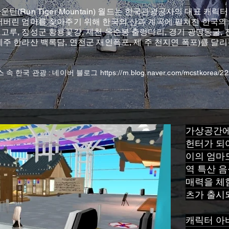
틴(Run Tiger Mountain) 월드는 한국관광공사의 대표 캐릭터
어버린 엄마를 찾아주기 위해 한국의 산과 계곡에 펼쳐진 한국의
고루, 장성군 황룡꽃강, 제천 옥순봉 출렁다리, 경기 광명동굴,
제주 한라산 백록담, 연천군 재인폭포, 제 주 천지연 폭포)를 달
 속 한국 관광 : 네이버 블로그
https://m.blog.naver.com/mcstkorea/
가상공간에
헌터가 되
이의 엄마
역 특산 
매력을 체험
츠가 출시
캐릭터 아바