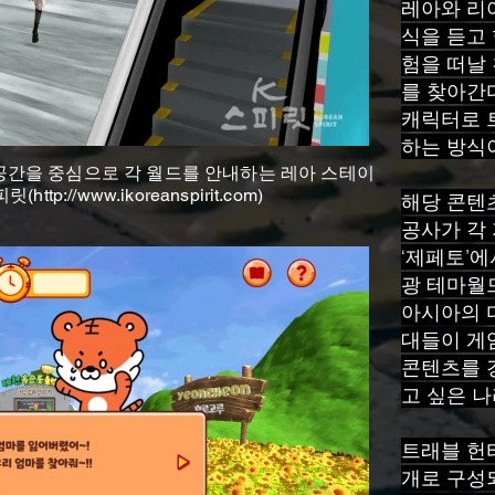
레아와 리
식을 듣고
험을 떠날
를 찾아간
캐릭터로 
하는 방식
역 공간을 중심으로 각 월드를 안내하는 레아 스테이
피릿(
http://www.ikoreanspirit.com
)
해당 콘텐
공사가 각
‘제페토’에
광 테마월
아시아의 
대들이 게임
콘텐츠를 
고 싶은 나
트래블 헌터
개로 구성되