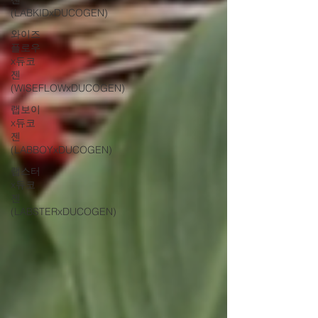
(LABKIDxDUCOGEN)
와이즈
플로우
x듀코
젠
(WISEFLOWxDUCOGEN)
랩보이
x듀코
젠
(LABBOYxDUCOGEN)
랩스터
x듀코
젠
(LABSTERxDUCOGEN)