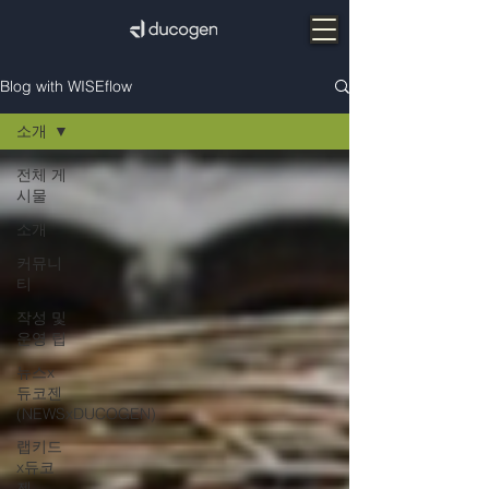
Blog with WISEflow
소개
전체 게
시물
소개
커뮤니
티
작성 및
운영 팁
뉴스x
듀코젠
(NEWSxDUCOGEN)
랩키드
x듀코
젠