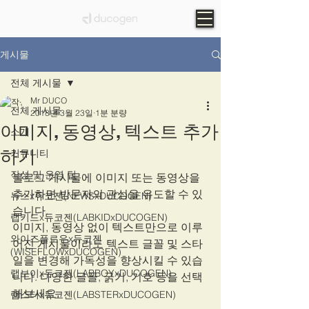
게시물
전체 게시물
Mr DUCO
전체 게시물
2018년 3월 23일
1분 분량
이미지, 동영상, 텍스트 추가
소개
하기
커뮤니티
작성 및 운영 팁
블로그 게시물에 이미지 또는 동영상을 
추가하면 방문자의 관심을 유도할 수 있
뉴스x듀코젠(NEWSxDUCOGEN)
습니다.
랩키드x듀코젠(LABKIDxDUCOGEN)
이미지, 동영상 없이 텍스트만으로 이루
와이즈플로우x듀코젠
어진 게시물이라도 텍스트 글꼴 및 스타
(WISEFLOWxDUCOGEN)
일을 변경해 가독성을 향상시킬 수 있습
랩보이x듀코젠(LABBOYxDUCOGEN)
니다. 다양한 글꼴, 굵기, 기호 등을 선택
해보세요.
랩스터x듀코젠(LABSTERxDUCOGEN)