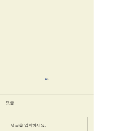
댓글
해시태그 추가하기
게시물 작성 권한
댓글을 입력하세요.