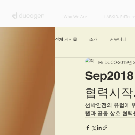
Who We Are
LABKID: EdTech
전체 게시물
소개
커뮤니티
Mr DUCO
2019년 
랩키드x듀코젠(LABKIDxDUCOGEN
Sep2018
랩스터x듀코젠(LABSTERxDUCOGE
협력시작
선박안전의 유럽에 위
랩과 공동 상호 협력