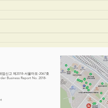
사례_런던 브루넬대학교
소개)
(Brunel Univ)의 와이즈플로
국제
우(WISEflow)적용
그 이
201
STA
EXA
판매업신고 제2018-서울마포-2067호
order Business Report No. 2018-
et