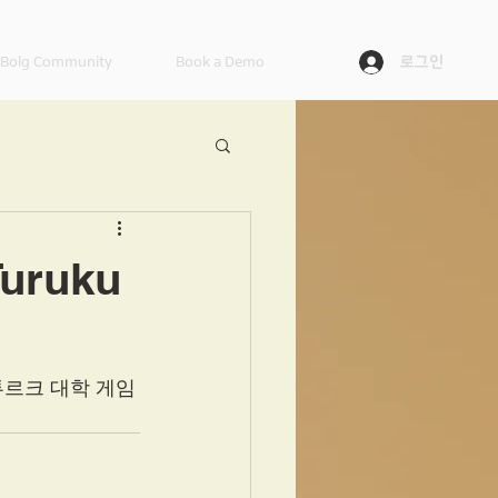
로그인
Bolg Community
Book a Demo
(LABBOYxDUCOGEN)
uruku
투르크 대학 게임