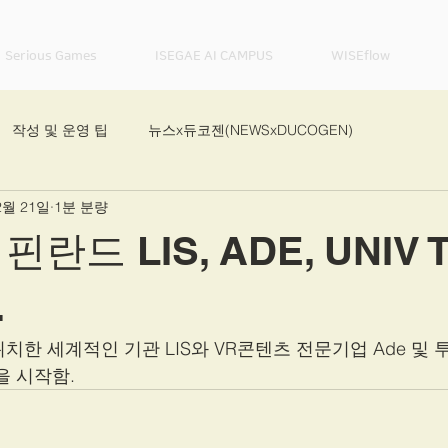
· Serious Games
ISEGAE AI CAMPUS
WISEflow
작성 및 운영 팁
뉴스x듀코젠(NEWSxDUCOGEN)
2월 21일
1분 분량
)
와이즈플로우x듀코젠(WISEFLOWxDUCOGEN)
랩보이x듀코젠
 핀란드 LIS, ADE, UNIV T
N)
.
치한 세계적인 기관 LIS와 VR콘텐츠 전문기업 Ade 및 
을 시작함.