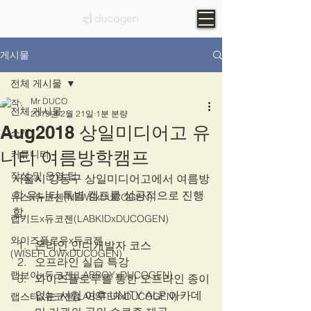
게시물
전체 게시물
Mr DUCO
전체 게시물
2019년 2월 21일
1분 분량
Aug2018 상일미디어고 유
소개
니티 여름방학캠프
커뮤니티
작성 및 운영 팁
서울시 강동구 상일미디어고에서 여름방
학 유니티 특별 캠프를 성공적으로 진행
뉴스x듀코젠(NEWSxDUCOGEN)
함.
랩키드x듀코젠(LABKIDxDUCOGEN)
와이즈플로우x듀코젠
온라인 인디개발자 코스
(WISEFLOWxDUCOGEN)
오프라인 실습 특강
랩보이x듀코젠(LABBOYxDUCOGEN)
와이즈플로우를 통한 오프라인 종이
없는 시험 이후 UNITY ALP 아카데
랩스터x듀코젠(LABSTERxDUCOGEN)