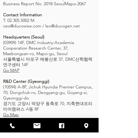
Business Report No. 2018-SeoulMapo-2067
Contact Information
T. 02.305.5002 M.
ceo@ducowise.com
/
leo@ducogen.net
Headquarters (Seoul)
(03909) 14F, DMC Industry-Academia
Cooperation Research Center, 37,
Maebongsan-ro, Mapo-gu, Seoul
서울특별시 마포구 매봉산로 37, DMC산학협력
연구센터 14F
Go MAP
R&D Center (Gyeonggi)
(10594) A-8F, Jichuk Hyundai Premier Campus,
70, Dongchuk-ro, Deogyang-gu, Goyang-si,
Gyeonggi-do
경기도 고양시 덕양구 동축로 70, 지축현대프리
미어캠퍼스 A동 8F
Go Map