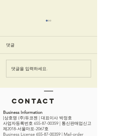
댓글
댓글을 입력하세요.
사례_런던 브루넬대학교
소개) 와이즈콘 2
(Brunel Univ)의 와이즈플
크 국제 워크샵,
로우(WISEflow)적용
시험 그 이상을 
(WISECON 2019
BEYOND THE
Contact
STANDARD WR
EXAM)
Business Information
[상호명 (주)듀코젠 | 대표이사 박정호
사업자등록번호 655-87-00359 | 통신판매업신고
제2018-서울마포-2067호
Business License
655-87-00359
| Mail-order